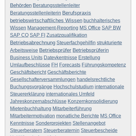
Behörden
Beratungsstellenleiter
Berufspraxis
Beratungsstellenleiterin
betriebswirtschaftliches Wissen
buchhalterisches
Wissen
Management-Reporting
MS Office
SAP BW
SAP CO
SAP FI
Zusatzqualifikation
Betriebsabrechnung
Steuerfachgehilfin
strukturierte
Betriebsprüfer
Betriebsprüferin
Arbeitsweise
Business Units
Datevkentnisse
Erstellung
Umlaufbeschlüsse
FH
Forecasts
Führungskompetenz
Geschäftsbericht
Geschäftsberichte
Gesellschafterversammlungen
handelsrechtliche
Buchungsvorgänge
Hochschulstudium
internationale
Steuererklärung
internationales Umfeld
Jahreskonzernabschlüsse
Konzernkonsolidierung
Mietenbuchhaltung
Mitarbeiterführung
Mitarbeitermotivation
monatliche Berichte
MS Office
Kenntnisse
Sonderprojekten
Stellenangebot
Steuerberatern
Steuerberaternin
Steuerbescheide