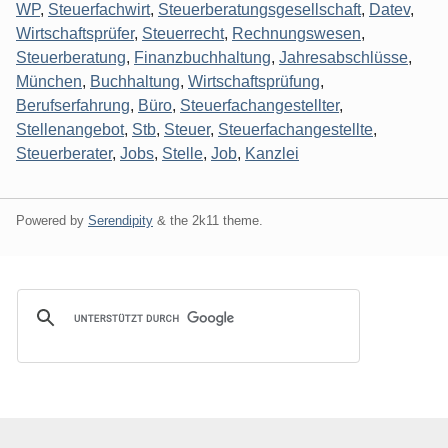
WP
,
Steuerfachwirt
,
Steuerberatungsgesellschaft
,
Datev
,
Wirtschaftsprüfer
,
Steuerrecht
,
Rechnungswesen
,
Steuerberatung
,
Finanzbuchhaltung
,
Jahresabschlüsse
,
München
,
Buchhaltung
,
Wirtschaftsprüfung
,
Berufserfahrung
,
Büro
,
Steuerfachangestellter
,
Stellenangebot
,
Stb
,
Steuer
,
Steuerfachangestellte
,
Steuerberater
,
Jobs
,
Stelle
,
Job
,
Kanzlei
Powered by
Serendipity
& the
2k11
theme.