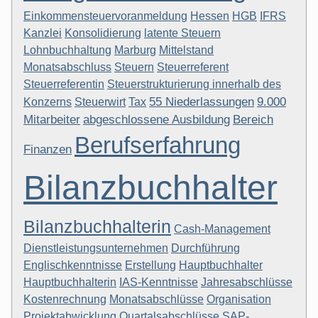
Einkommensteuervoranmeldung
Hessen
HGB
IFRS
Kanzlei
Konsolidierung
latente Steuern
Lohnbuchhaltung
Marburg
Mittelstand
Monatsabschluss
Steuern
Steuerreferent
Steuerreferentin
Steuerstrukturierung innerhalb des
55 Niederlassungen
9.000
Konzerns
Steuerwirt
Tax
Mitarbeiter
abgeschlossene Ausbildung
Bereich
Berufserfahrung
Finanzen
Bilanzbuchhalter
Bilanzbuchhalterin
Cash-Management
Dienstleistungsunternehmen
Durchführung
Englischkenntnisse
Erstellung
Hauptbuchhalter
Hauptbuchhalterin
IAS-Kenntnisse
Jahresabschlüsse
Kostenrechnung
Monatsabschlüsse
Organisation
Projektabwicklung
Quartalsabschlüsse
SAP-