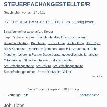
STEUERFACHANGESTELLTE/R
Geschrieben von
am
17.04.13
"STEUERFACHANGESTELLTE/R" vollständig lesen
Kategorien:
Bewerbungsfrist abgelaufen
,
Steuer
Tags für diesen Artikel:
Bilanzbuchhalter
,
Bilanzbuchhalterin
,
Bilanzbuchhaltung
,
Buchhalter
,
Buchhalterin
,
Buchhaltung
,
DATEVpro
,
DMS Kenntnisse
,
Großraum München
,
Jobs Bilanzbuchhalter
,
Jobs
München
,
Luister & Partner Steuerberatungsgesellschaft
,
Mitarbeiter
,
Mitarbeiterin
,
Office Kenntnisse
,
Stellenangebote
Steuerfachangestellte
,
Steuerbüro
,
Steuerfachangestellte
,
Steuerfachangestellter
,
Unterschleißheim
,
Vollzeit
10895 Klicks
Pagination
Seite 2 von 8, insgesamt 40 Einträge
← vorherige Seite
nächste Seite →
Seitenleiste
Job-Tipps