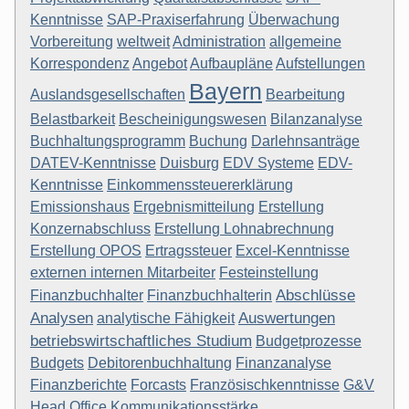
Kenntnisse
SAP-Praxiserfahrung
Überwachung
Vorbereitung
weltweit
Administration
allgemeine
Korrespondenz
Angebot
Aufbaupläne
Aufstellungen
Bayern
Auslandsgesellschaften
Bearbeitung
Belastbarkeit
Bescheinigungswesen
Bilanzanalyse
Buchhaltungsprogramm
Buchung
Darlehnsanträge
DATEV-Kenntnisse
Duisburg
EDV Systeme
EDV-
Kenntnisse
Einkommenssteuererklärung
Emissionshaus
Ergebnismitteilung
Erstellung
Konzernabschluss
Erstellung Lohnabrechnung
Erstellung OPOS
Ertragssteuer
Excel-Kenntnisse
externen internen Mitarbeiter
Festeinstellung
Abschlüsse
Finanzbuchhalter
Finanzbuchhalterin
Analysen
Auswertungen
analytische Fähigkeit
betriebswirtschaftliches Studium
Budgetprozesse
Budgets
Debitorenbuchhaltung
Finanzanalyse
Finanzberichte
Forcasts
Französischkenntnisse
G&V
Head Office
Kommunikationsstärke