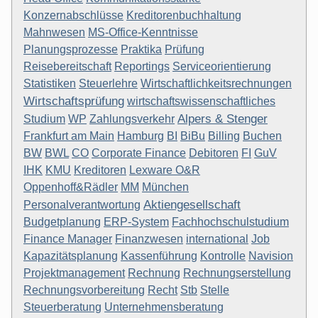
Konzernabschlüsse
Kreditorenbuchhaltung
Mahnwesen
MS-Office-Kenntnisse
Planungsprozesse
Praktika
Prüfung
Reisebereitschaft
Reportings
Serviceorientierung
Statistiken
Steuerlehre
Wirtschaftlichkeitsrechnungen
Wirtschaftsprüfung
wirtschaftswissenschaftliches
Alpers & Stenger
Studium
WP
Zahlungsverkehr
Frankfurt am Main
Hamburg
BI
BiBu
Billing
Buchen
BW
BWL
CO
Corporate Finance
Debitoren
FI
GuV
IHK
KMU
Kreditoren
Lexware O&R
Oppenhoff&Rädler
MM
München
Aktiengesellschaft
Personalverantwortung
Budgetplanung
ERP-System
Fachhochschulstudium
Finance Manager
Finanzwesen
international
Job
Kapazitätsplanung
Kassenführung
Kontrolle
Navision
Projektmanagement
Rechnung
Rechnungserstellung
Rechnungsvorbereitung
Recht
Stb
Stelle
Steuerberatung
Unternehmensberatung