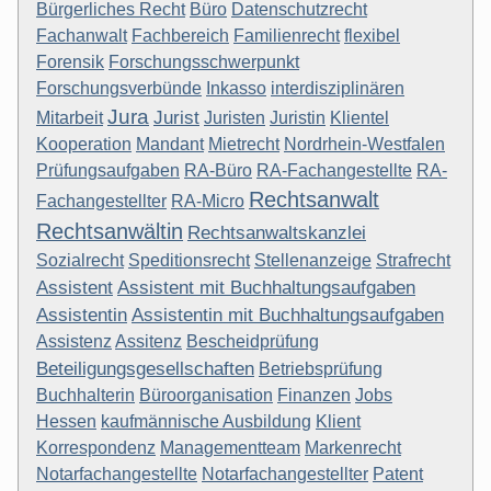
Bürgerliches Recht
Büro
Datenschutzrecht
Fachanwalt
Fachbereich
Familienrecht
flexibel
Forensik
Forschungsschwerpunkt
Forschungsverbünde
Inkasso
interdisziplinären
Jura
Jurist
Mitarbeit
Juristen
Juristin
Klientel
Kooperation
Mandant
Mietrecht
Nordrhein-Westfalen
Prüfungsaufgaben
RA-Büro
RA-Fachangestellte
RA-
Rechtsanwalt
Fachangestellter
RA-Micro
Rechtsanwältin
Rechtsanwaltskanzlei
Sozialrecht
Speditionsrecht
Stellenanzeige
Strafrecht
Assistent
Assistent mit Buchhaltungsaufgaben
Assistentin
Assistentin mit Buchhaltungsaufgaben
Assistenz
Assitenz
Bescheidprüfung
Beteiligungsgesellschaften
Betriebsprüfung
Buchhalterin
Büroorganisation
Finanzen
Jobs
Hessen
kaufmännische Ausbildung
Klient
Korrespondenz
Managementteam
Markenrecht
Notarfachangestellte
Notarfachangestellter
Patent