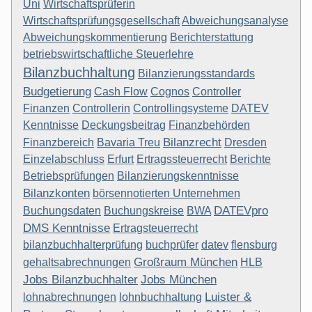
Uni
Wirtschaftsprüferin
Wirtschaftsprüfungsgesellschaft
Abweichungsanalyse
Abweichungskommentierung
Berichterstattung
betriebswirtschaftliche Steuerlehre
Bilanzbuchhaltung
Bilanzierungsstandards
Budgetierung
Cash Flow
Cognos
Controller
Finanzen
Controllerin
Controllingsysteme
DATEV
Kenntnisse
Deckungsbeitrag
Finanzbehörden
Bilanzrecht
Finanzbereich
Bavaria Treu
Dresden
Einzelabschluss
Erfurt
Ertragssteuerrecht
Berichte
Betriebsprüfungen
Bilanzierungskenntnisse
Bilanzkonten
börsennotierten Unternehmen
DATEVpro
Buchungsdaten
Buchungskreise
BWA
DMS Kenntnisse
Ertragsteuerrecht
bilanzbuchhalterprüfung
buchprüfer
datev
flensburg
Großraum München
gehaltsabrechnungen
HLB
Jobs Bilanzbuchhalter
Jobs München
Luister &
lohnabrechnungen
lohnbuchhaltung