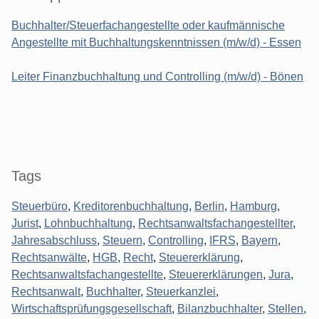
Buchhalter/Steuerfachangestellte oder kaufmännische
Angestellte mit Buchhaltungskenntnissen (m/w/d) - Essen
Leiter Finanzbuchhaltung und Controlling (m/w/d) - Bönen
Tags
Steuerbüro
,
Kreditorenbuchhaltung
,
Berlin
,
Hamburg
,
Jurist
,
Lohnbuchhaltung
,
Rechtsanwaltsfachangestellter
,
Jahresabschluss
,
Steuern
,
Controlling
,
IFRS
,
Bayern
,
Rechtsanwälte
,
HGB
,
Recht
,
Steuererklärung
,
Rechtsanwaltsfachangestellte
,
Steuererklärungen
,
Jura
,
Rechtsanwalt
,
Buchhalter
,
Steuerkanzlei
,
Wirtschaftsprüfungsgesellschaft
,
Bilanzbuchhalter
,
Stellen
,