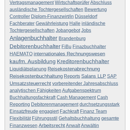
Vertragsmanagement
Wirtschaftsprüfer
Abschluss
ausländische Tochtergesellschaften
Bewertung
Controller
Diplom-Finanzwirt/in
Düsseldorf
Fachberater
Gewährleistung
Halle
inländische
Tochtergesellschaften
Jobangebot
Jobs
Anlagenbuchhalter
Brandenburg
Debitorenbuchhalter
FiBu
Finazbuchhalter
internationales Rechnungswesen
HAEMATO
kaufm. Ausbildung
Kreditorenbuchhalter
Reisekostenabrechnung
Liquidiätsplanung
Reisekostenbuchhaltung
Salans LLP
Reports
SAP
Umsatzsteuerrecht
vorbereitender Jahresabschluss
analytischen Fähigkeiten
Aufgabenspektrum
Buchhaltungsfachkraft
Cash Management
Cash
Reporting
Debitorenmanagement
durchsetzungsstark
Einsatzfreude
engagiert
Fachkraft
Finanz Team
Flexibilität
Führungsstil
Gehaltsbuchhaltung
gesamte
Arbeitsrecht
Finanzwesen
Anwalt
Anwältin