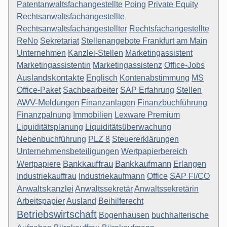
Patentanwaltsfachangestellte
Poing
Private Equity
Rechtsanwaltsfachangestellte
Rechtsanwaltsfachangestellter
Rechtsfachangestellte
ReNo
Sekretariat
Stellenangebote Frankfurt am Main
Unternehmen
Kanzlei-Stellen
Marketingassistent
Marketingassistentin
Marketingassistenz
Office-Jobs
Auslandskontakte
Englisch
Kontenabstimmung
MS
Office-Paket
Sachbearbeiter
SAP Erfahrung
Stellen
AWV-Meldungen
Finanzanlagen
Finanzbuchführung
Finanzpalnung
Immobilien
Lexware Premium
Liquiditätsplanung
Liquiditätsüberwachung
Nebenbuchführung
PLZ 8
Steuererklärungen
Unternehmensbeteiligungen
Wertpapierbereich
Bankkauffrau
Bankkaufmann
Wertpapiere
Erlangen
Industriekauffrau
Industriekaufmann
Office
SAP FI/CO
Anwaltskanzlei
Anwaltssekretär
Anwaltssekretärin
Arbeitspapier
Ausland
Beihilferecht
Betriebswirtschaft
Bogenhausen
buchhalterische