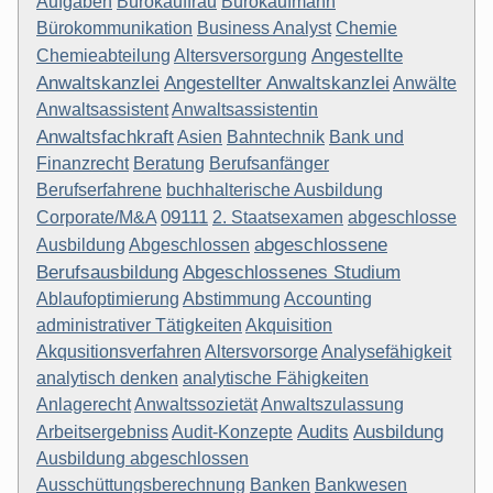
Aufgaben
Bürokauffrau
Bürokaufmann
Bürokommunikation
Business Analyst
Chemie
Angestellte
Chemieabteilung
Altersversorgung
Anwaltskanzlei
Angestellter Anwaltskanzlei
Anwälte
Anwaltsassistent
Anwaltsassistentin
Anwaltsfachkraft
Asien
Bahntechnik
Bank und
Finanzrecht
Beratung
Berufsanfänger
Berufserfahrene
buchhalterische Ausbildung
09111
Corporate/M&A
2. Staatsexamen
abgeschlosse
abgeschlossene
Ausbildung
Abgeschlossen
Berufsausbildung
Abgeschlossenes Studium
Ablaufoptimierung
Abstimmung
Accounting
administrativer Tätigkeiten
Akquisition
Akqusitionsverfahren
Altersvorsorge
Analysefähigkeit
analytisch denken
analytische Fähigkeiten
Anlagerecht
Anwaltssozietät
Anwaltszulassung
Audits
Ausbildung
Arbeitsergebniss
Audit-Konzepte
Ausbildung abgeschlossen
Ausschüttungsberechnung
Banken
Bankwesen