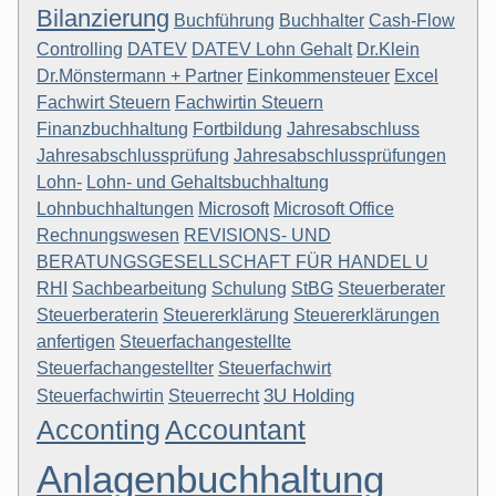
Bilanzierung
Buchführung
Buchhalter
Cash-Flow
Controlling
DATEV
DATEV Lohn Gehalt
Dr.Klein
Dr.Mönstermann + Partner
Einkommensteuer
Excel
Fachwirt Steuern
Fachwirtin Steuern
Finanzbuchhaltung
Fortbildung
Jahresabschluss
Jahresabschlussprüfung
Jahresabschlussprüfungen
Lohn-
Lohn- und Gehaltsbuchhaltung
Lohnbuchhaltungen
Microsoft
Microsoft Office
Rechnungswesen
REVISIONS- UND
BERATUNGSGESELLSCHAFT FÜR HANDEL U
RHI
Sachbearbeitung
Schulung
StBG
Steuerberater
Steuerberaterin
Steuererklärung
Steuererklärungen
anfertigen
Steuerfachangestellte
Steuerfachangestellter
Steuerfachwirt
3U Holding
Steuerfachwirtin
Steuerrecht
Acconting
Accountant
Anlagenbuchhaltung