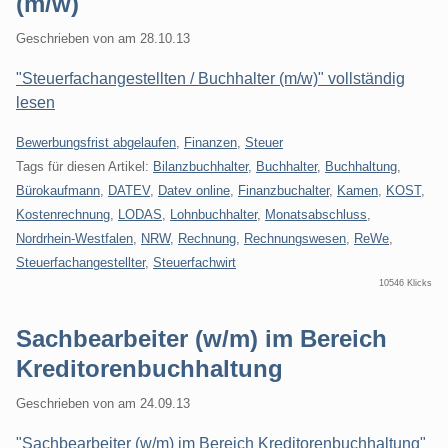
(m/w)
Geschrieben von
am
28.10.13
"Steuerfachangestellten / Buchhalter (m/w)" vollständig
lesen
Kategorien:
Bewerbungsfrist abgelaufen
,
Finanzen
,
Steuer
Tags für diesen Artikel:
Bilanzbuchhalter
,
Buchhalter
,
Buchhaltung
,
Bürokaufmann
,
DATEV
,
Datev online
,
Finanzbuchalter
,
Kamen
,
KOST
,
Kostenrechnung
,
LODAS
,
Lohnbuchhalter
,
Monatsabschluss
,
Nordrhein-Westfalen
,
NRW
,
Rechnung
,
Rechnungswesen
,
ReWe
,
Steuerfachangestellter
,
Steuerfachwirt
10546 Klicks
Sachbearbeiter (w/m) im Bereich
Kreditorenbuchhaltung
Geschrieben von
am
24.09.13
"Sachbearbeiter (w/m) im Bereich Kreditorenbuchhaltung"