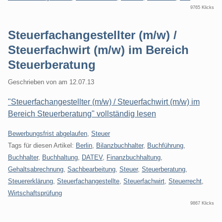
9765 Klicks
Steuerfachangestellter (m/w) /
Steuerfachwirt (m/w) im Bereich
Steuerberatung
Geschrieben von
am
12.07.13
"Steuerfachangestellter (m/w) / Steuerfachwirt (m/w) im
Bereich Steuerberatung" vollständig lesen
Kategorien:
Bewerbungsfrist abgelaufen
,
Steuer
Tags für diesen Artikel:
Berlin
,
Bilanzbuchhalter
,
Buchführung
,
Buchhalter
,
Buchhaltung
,
DATEV
,
Finanzbuchhaltung
,
Gehaltsabrechnung
,
Sachbearbeitung
,
Steuer
,
Steuerberatung
,
Steuererklärung
,
Steuerfachangestellte
,
Steuerfachwirt
,
Steuerrecht
,
Wirtschaftsprüfung
9867 Klicks