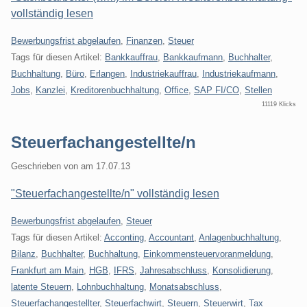
vollständig lesen
Kategorien:
Bewerbungsfrist abgelaufen
,
Finanzen
,
Steuer
Tags für diesen Artikel:
Bankkauffrau
,
Bankkaufmann
,
Buchhalter
,
Buchhaltung
,
Büro
,
Erlangen
,
Industriekauffrau
,
Industriekaufmann
,
Jobs
,
Kanzlei
,
Kreditorenbuchhaltung
,
Office
,
SAP FI/CO
,
Stellen
11119 Klicks
Steuerfachangestellte/n
Geschrieben von
am
17.07.13
"Steuerfachangestellte/n" vollständig lesen
Kategorien:
Bewerbungsfrist abgelaufen
,
Steuer
Tags für diesen Artikel:
Acconting
,
Accountant
,
Anlagenbuchhaltung
,
Bilanz
,
Buchhalter
,
Buchhaltung
,
Einkommensteuervoranmeldung
,
Frankfurt am Main
,
HGB
,
IFRS
,
Jahresabschluss
,
Konsolidierung
,
latente Steuern
,
Lohnbuchhaltung
,
Monatsabschluss
,
Steuerfachangestellter
,
Steuerfachwirt
,
Steuern
,
Steuerwirt
,
Tax