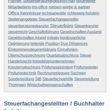
Partner Steuerberatungsgesellschaft
Mitarbeiter
Mitarbeiterin
ms-office
nielsen-wiebe & partner
Office Kenntnisse
rechtsanwälte
schleswig-holstein
Stellenangebote Steuerfachangestellte
Steuerbüro
steuerberatungskanzlei
Steuerkanzlei
steuerrecht
Geschäftsführung
Gesellschaften Ausland
Gesellschaften Inland
initiativ
kontinuierliche
Optimierung
leitende Position
Due Diligences
Einkommensteuererklärung
Einnahmen-
Überschussrechnung
Quartalsabschluss
Steuer
Handelsrecht
Immobilienunternehmen
Konzernabschluss
Prüfungsassistent
Prüfungsleiter
Prüfungstechnik
Rechnungslegung
Sachsen
Sonderprüfung
StB
Steuerfachgehilfe
Steuerprüfung
Thüringen
Wirtschaftswissenschaften
Steuerfachangestellten / Buchhalter