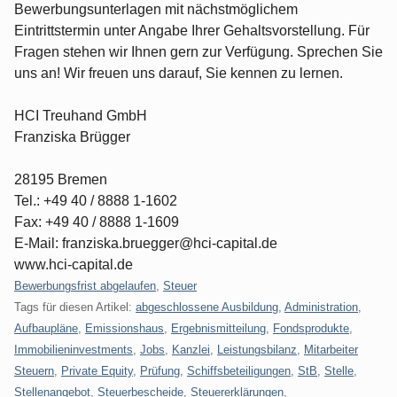
Bewerbungsunterlagen mit nächstmöglichem
Eintrittstermin unter Angabe Ihrer Gehaltsvorstellung. Für
Fragen stehen wir Ihnen gern zur Verfügung. Sprechen Sie
uns an! Wir freuen uns darauf, Sie kennen zu lernen.
HCI Treuhand GmbH
Franziska Brügger
28195 Bremen
Tel.: +49 40 / 8888 1-1602
Fax: +49 40 / 8888 1-1609
E-Mail: franziska.bruegger@hci-capital.de
www.hci-capital.de
Kategorien:
Bewerbungsfrist abgelaufen
,
Steuer
Tags für diesen Artikel:
abgeschlossene Ausbildung
,
Administration
,
Aufbaupläne
,
Emissionshaus
,
Ergebnismitteilung
,
Fondsprodukte
,
Immobilieninvestments
,
Jobs
,
Kanzlei
,
Leistungsbilanz
,
Mitarbeiter
Steuern
,
Private Equity
,
Prüfung
,
Schiffsbeteiligungen
,
StB
,
Stelle
,
Stellenangebot
,
Steuerbescheide
,
Steuererklärungen
,