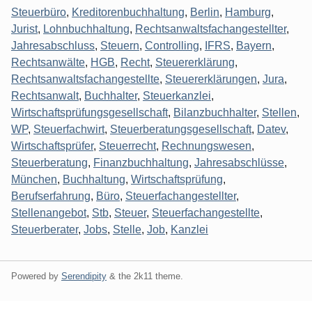
Steuerbüro
,
Kreditorenbuchhaltung
,
Berlin
,
Hamburg
,
Jurist
,
Lohnbuchhaltung
,
Rechtsanwaltsfachangestellter
,
Jahresabschluss
,
Steuern
,
Controlling
,
IFRS
,
Bayern
,
Rechtsanwälte
,
HGB
,
Recht
,
Steuererklärung
,
Rechtsanwaltsfachangestellte
,
Steuererklärungen
,
Jura
,
Rechtsanwalt
,
Buchhalter
,
Steuerkanzlei
,
Wirtschaftsprüfungsgesellschaft
,
Bilanzbuchhalter
,
Stellen
,
WP
,
Steuerfachwirt
,
Steuerberatungsgesellschaft
,
Datev
,
Wirtschaftsprüfer
,
Steuerrecht
,
Rechnungswesen
,
Steuerberatung
,
Finanzbuchhaltung
,
Jahresabschlüsse
,
München
,
Buchhaltung
,
Wirtschaftsprüfung
,
Berufserfahrung
,
Büro
,
Steuerfachangestellter
,
Stellenangebot
,
Stb
,
Steuer
,
Steuerfachangestellte
,
Steuerberater
,
Jobs
,
Stelle
,
Job
,
Kanzlei
Powered by
Serendipity
& the
2k11
theme.