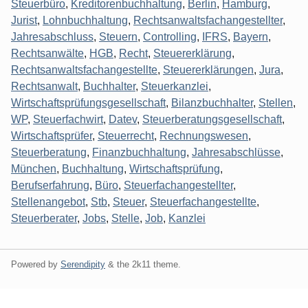
Steuerbüro
,
Kreditorenbuchhaltung
,
Berlin
,
Hamburg
,
Jurist
,
Lohnbuchhaltung
,
Rechtsanwaltsfachangestellter
,
Jahresabschluss
,
Steuern
,
Controlling
,
IFRS
,
Bayern
,
Rechtsanwälte
,
HGB
,
Recht
,
Steuererklärung
,
Rechtsanwaltsfachangestellte
,
Steuererklärungen
,
Jura
,
Rechtsanwalt
,
Buchhalter
,
Steuerkanzlei
,
Wirtschaftsprüfungsgesellschaft
,
Bilanzbuchhalter
,
Stellen
,
WP
,
Steuerfachwirt
,
Datev
,
Steuerberatungsgesellschaft
,
Wirtschaftsprüfer
,
Steuerrecht
,
Rechnungswesen
,
Steuerberatung
,
Finanzbuchhaltung
,
Jahresabschlüsse
,
München
,
Buchhaltung
,
Wirtschaftsprüfung
,
Berufserfahrung
,
Büro
,
Steuerfachangestellter
,
Stellenangebot
,
Stb
,
Steuer
,
Steuerfachangestellte
,
Steuerberater
,
Jobs
,
Stelle
,
Job
,
Kanzlei
Powered by
Serendipity
& the
2k11
theme.