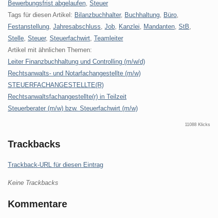
Kategorien:
Bewerbungsfrist abgelaufen
,
Steuer
Tags für diesen Artikel:
Bilanzbuchhalter
,
Buchhaltung
,
Büro
,
Festanstellung
,
Jahresabschluss
,
Job
,
Kanzlei
,
Mandanten
,
StB
,
Stelle
,
Steuer
,
Steuerfachwirt
,
Teamleiter
Artikel mit ähnlichen Themen:
Leiter Finanzbuchhaltung und Controlling (m/w/d)
Rechtsanwalts- und Notarfachangestellte (m/w)
STEUERFACHANGESTELLTE(R)
Rechtsanwaltsfachangestellte(r) in Teilzeit
Steuerberater (m/w) bzw. Steuerfachwirt (m/w)
11088 Klicks
Trackbacks
Trackback-URL für diesen Eintrag
Keine Trackbacks
Kommentare