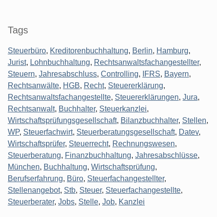
Seitenleiste
Tags
Steuerbüro
,
Kreditorenbuchhaltung
,
Berlin
,
Hamburg
,
Jurist
,
Lohnbuchhaltung
,
Rechtsanwaltsfachangestellter
,
Steuern
,
Jahresabschluss
,
Controlling
,
IFRS
,
Bayern
,
Rechtsanwälte
,
HGB
,
Recht
,
Steuererklärung
,
Rechtsanwaltsfachangestellte
,
Steuererklärungen
,
Jura
,
Rechtsanwalt
,
Buchhalter
,
Steuerkanzlei
,
Wirtschaftsprüfungsgesellschaft
,
Bilanzbuchhalter
,
Stellen
,
WP
,
Steuerfachwirt
,
Steuerberatungsgesellschaft
,
Datev
,
Wirtschaftsprüfer
,
Steuerrecht
,
Rechnungswesen
,
Steuerberatung
,
Finanzbuchhaltung
,
Jahresabschlüsse
,
München
,
Buchhaltung
,
Wirtschaftsprüfung
,
Berufserfahrung
,
Büro
,
Steuerfachangestellter
,
Stellenangebot
,
Stb
,
Steuer
,
Steuerfachangestellte
,
Steuerberater
,
Jobs
,
Stelle
,
Job
,
Kanzlei