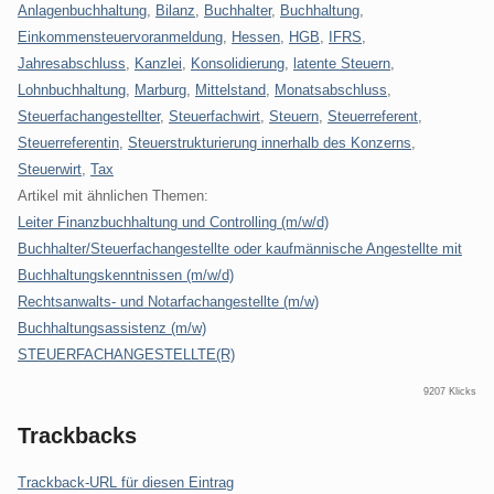
Anlagenbuchhaltung
,
Bilanz
,
Buchhalter
,
Buchhaltung
,
Einkommensteuervoranmeldung
,
Hessen
,
HGB
,
IFRS
,
Jahresabschluss
,
Kanzlei
,
Konsolidierung
,
latente Steuern
,
Lohnbuchhaltung
,
Marburg
,
Mittelstand
,
Monatsabschluss
,
Steuerfachangestellter
,
Steuerfachwirt
,
Steuern
,
Steuerreferent
,
Steuerreferentin
,
Steuerstrukturierung innerhalb des Konzerns
,
Steuerwirt
,
Tax
Artikel mit ähnlichen Themen:
Leiter Finanzbuchhaltung und Controlling (m/w/d)
Buchhalter/Steuerfachangestellte oder kaufmännische Angestellte mit
Buchhaltungskenntnissen (m/w/d)
Rechtsanwalts- und Notarfachangestellte (m/w)
Buchhaltungsassistenz (m/w)
STEUERFACHANGESTELLTE(R)
9207 Klicks
Trackbacks
Trackback-URL für diesen Eintrag