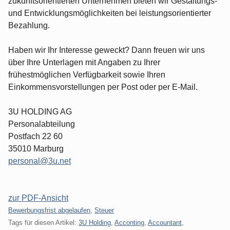
zukunftsorientierten Unternehmen bieten wir Gestaltungs-
und Entwicklungsmöglichkeiten bei leistungsorientierter
Bezahlung.
Haben wir Ihr Interesse geweckt? Dann freuen wir uns
über Ihre Unterlagen mit Angaben zu Ihrer
frühestmöglichen Verfügbarkeit sowie Ihren
Einkommensvorstellungen per Post oder per E-Mail.
3U HOLDING AG
Personalabteilung
Postfach 22 60
35010 Marburg
personal@3u.net
zur PDF-Ansicht
Kategorien:
Bewerbungsfrist abgelaufen
,
Steuer
Tags für diesen Artikel:
3U Holding
,
Acconting
,
Accountant
,