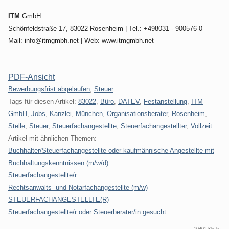
ITM
GmbH
Schönfeldstraße 17, 83022 Rosenheim | Tel.: +498031 - 900576-0
Mail: info@itmgmbh.net | Web: www.itmgmbh.net
PDF-Ansicht
Kategorien:
Bewerbungsfrist abgelaufen
,
Steuer
Tags für diesen Artikel:
83022
,
Büro
,
DATEV
,
Festanstellung
,
ITM
GmbH
,
Jobs
,
Kanzlei
,
München
,
Organisationsberater
,
Rosenheim
,
Stelle
,
Steuer
,
Steuerfachangestellte
,
Steuerfachangestellter
,
Vollzeit
Artikel mit ähnlichen Themen:
Buchhalter/Steuerfachangestellte oder kaufmännische Angestellte mit
Buchhaltungskenntnissen (m/w/d)
Steuerfachangestellte/r
Rechtsanwalts- und Notarfachangestellte (m/w)
STEUERFACHANGESTELLTE(R)
Steuerfachangestellte/r oder Steuerberater/in gesucht
10401 Klicks