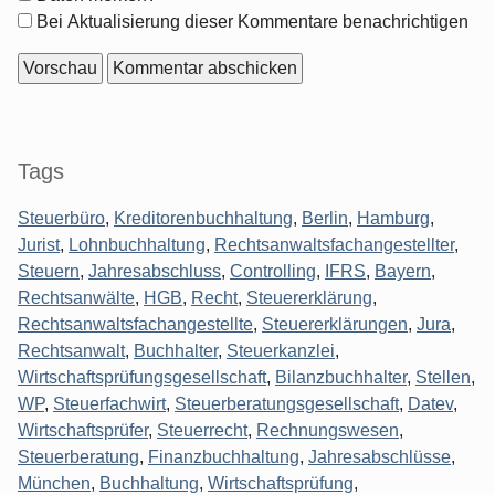
Optionen
Bei Aktualisierung dieser Kommentare benachrichtigen
Seitenleiste
Tags
Steuerbüro
,
Kreditorenbuchhaltung
,
Berlin
,
Hamburg
,
Jurist
,
Lohnbuchhaltung
,
Rechtsanwaltsfachangestellter
,
Steuern
,
Jahresabschluss
,
Controlling
,
IFRS
,
Bayern
,
Rechtsanwälte
,
HGB
,
Recht
,
Steuererklärung
,
Rechtsanwaltsfachangestellte
,
Steuererklärungen
,
Jura
,
Rechtsanwalt
,
Buchhalter
,
Steuerkanzlei
,
Wirtschaftsprüfungsgesellschaft
,
Bilanzbuchhalter
,
Stellen
,
WP
,
Steuerfachwirt
,
Steuerberatungsgesellschaft
,
Datev
,
Wirtschaftsprüfer
,
Steuerrecht
,
Rechnungswesen
,
Steuerberatung
,
Finanzbuchhaltung
,
Jahresabschlüsse
,
München
,
Buchhaltung
,
Wirtschaftsprüfung
,