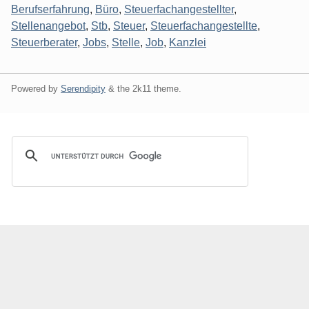
Berufserfahrung
,
Büro
,
Steuerfachangestellter
,
Stellenangebot
,
Stb
,
Steuer
,
Steuerfachangestellte
,
Steuerberater
,
Jobs
,
Stelle
,
Job
,
Kanzlei
Powered by
Serendipity
& the
2k11
theme.