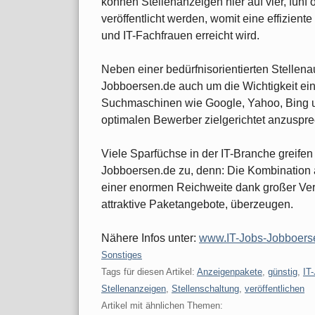
können Stellenanzeigen hier auf vier, fün
veröffentlicht werden, womit eine effizien
und IT-Fachfrauen erreicht wird.
Neben einer bedürfnisorientierten Stelle
Jobboersen.de auch um die Wichtigkeit ein
Suchmaschinen wie Google, Yahoo, Bing u
optimalen Bewerber zielgerichtet anzuspr
Viele Sparfüchse in der IT-Branche greifen
Jobboersen.de zu, denn: Die Kombination 
einer enormen Reichweite dank großer Ve
attraktive Paketangebote, überzeugen.
Nähere Infos unter:
www.IT-Jobs-Jobboers
Kategorien:
Sonstiges
Tags für diesen Artikel:
Anzeigenpakete
,
günstig
,
IT
Stellenanzeigen
,
Stellenschaltung
,
veröffentlichen
Artikel mit ähnlichen Themen: