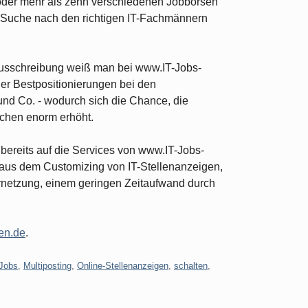
f oder mehr als zehn verschiedenen Jobbörsen
te Suche nach den richtigen IT-Fachmännern
nausschreibung weiß man bei www.IT-Jobs-
er Bestpositionierungen bei den
nd Co. - wodurch sich die Chance, die
echen enorm erhöht.
 bereits auf die Services von www.IT-Jobs-
aus dem Customizing von IT-Stellenanzeigen,
rnetzung, einem geringen Zeitaufwand durch
en.de
.
-Jobs
,
Multiposting
,
Online-Stellenanzeigen
,
schalten
,