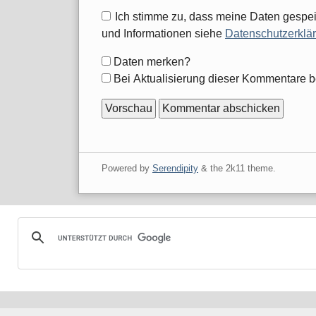
Antwort
Ich stimme zu, dass meine Daten gespei
zu
und Informationen siehe
Datenschutzerklä
Formular-
Daten merken?
Optionen
Bei Aktualisierung dieser Kommentare b
Powered by
Serendipity
& the
2k11
theme.