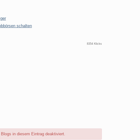
iger
obbörsen schalten
8354 Klicks
logs in diesem Eintrag deaktiviert.