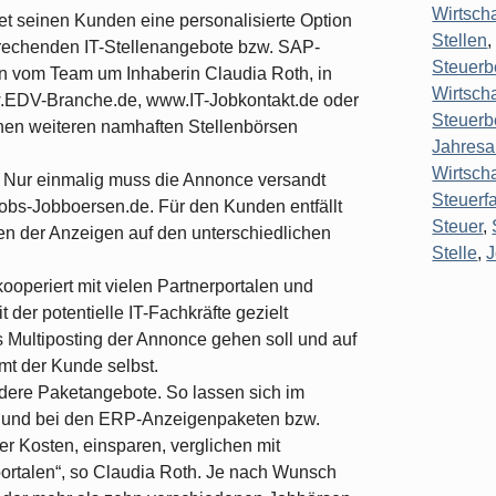
Wirtsch
t seinen Kunden eine personalisierte Option
Stellen
prechenden IT-Stellenangebote bzw. SAP-
Steuerb
n vom Team um Inhaberin Claudia Roth, in
Wirtscha
.EDV-Branche.de, www.IT-Jobkontakt.de oder
Steuerb
hen weiteren namhaften Stellenbörsen
Jahresa
Wirtsch
it: Nur einmalig muss die Annonce versandt
Steuerf
obs-Jobboersen.de. Für den Kunden entfällt
Steuer
,
llen der Anzeigen auf den unterschiedlichen
Stelle
,
operiert mit vielen Partnerportalen und
 der potentielle IT-Fachkräfte gezielt
Multiposting der Annonce gehen soll und auf
mt der Kunde selbst.
ndere Paketangebote. So lassen sich im
t und bei den ERP-Anzeigenpaketen bzw.
r Kosten, einsparen, verglichen mit
ortalen“, so Claudia Roth. Je nach Wunsch