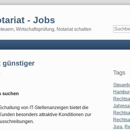
tariat - Jobs
euern, Wirtschaftsprüfung, Notariat schalten
Seitenle
t günstiger
n
Tags
Steuerb
Hambur
is suchen
Rechtsa
Jahresa
Schaltung von IT-Stellenanzeigen bietet die
Rechtsa
unden besonders attraktive Konditionen zur
Rechtsa
nausschreibungen.
Jura
,
Re