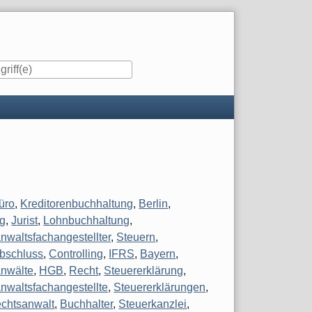
iste
üro
,
Kreditorenbuchhaltung
,
Berlin
,
g
,
Jurist
,
Lohnbuchhaltung
,
nwaltsfachangestellter
,
Steuern
,
bschluss
,
Controlling
,
IFRS
,
Bayern
,
nwälte
,
HGB
,
Recht
,
Steuererklärung
,
nwaltsfachangestellte
,
Steuererklärungen
,
chtsanwalt
,
Buchhalter
,
Steuerkanzlei
,