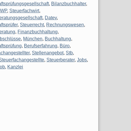
aftsprüfungsgesellschaft
,
Bilanzbuchhalter
,
,
WP
,
Steuerfachwirt
,
eratungsgesellschaft
,
Datev
,
ftsprüfer
,
Steuerrecht
,
Rechnungswesen
,
eratung
,
Finanzbuchhaltung
,
bschlüsse
,
München
,
Buchhaltung
,
aftsprüfung
,
Berufserfahrung
,
Büro
,
achangestellter
,
Stellenangebot
,
Stb
,
Steuerfachangestellte
,
Steuerberater
,
Jobs
,
Job
,
Kanzlei