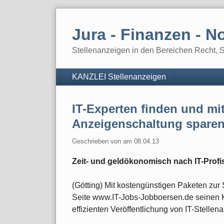
Skip
to
Jura - Finanzen - No
content
Stellenanzeigen in den Bereichen Recht, St
Navigation
KANZLEI Stellenanzeigen
IT-Experten finden und mi
Anzeigenschaltung spare
Geschrieben von
am
08.04.13
Zeit- und geldökonomisch nach IT-Prof
(Götting) Mit kostengünstigen Paketen zur 
Seite www.IT-Jobs-Jobboersen.de seinen K
effizienten Veröffentlichung von IT-Stelle