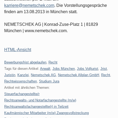
karriere@nemetschek.com
. Die Vorstellungsgespräche
finden am 13.08.2013 in München statt.
NEMETSCHEK AG | Konrad-Zuse-Platz 1 | 81829
München | www.nemetschek.com.
HTML-Ansicht
Kategorien:
Bewerbungsfrist abgelaufen
,
Recht
Tags für diesen Artikel:
Anwalt
,
Jobs München
,
Jobs Volljurist
,
Jrist
,
Juristin
,
Kanzlei
,
Nemetschek AG
,
Nemetschek Allplan GmbH
,
Recht
,
Rechtwissenschaften
,
Studium Jura
Artikel mit ähnlichen Themen:
Steuerfachangestellte/r
Rechtsanwalts- und Notarfachangestellte (m/w)
Rechtsanwaltsfachangestellte(r) in Teilzeit
Kaufmännischer Mitarbeiter (m/w) Zwangsvollstreckung