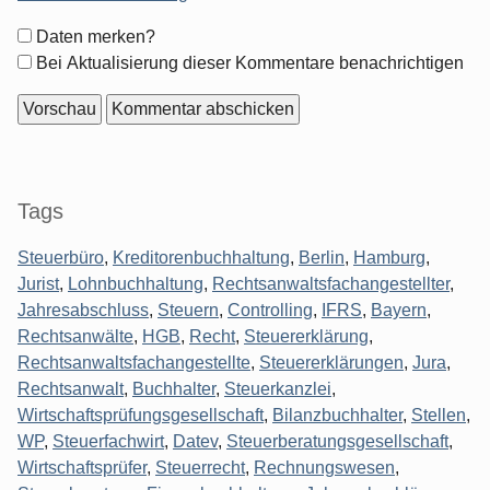
Formular-
Daten merken?
Optionen
Bei Aktualisierung dieser Kommentare benachrichtigen
Seitenleiste
Tags
Steuerbüro
,
Kreditorenbuchhaltung
,
Berlin
,
Hamburg
,
Jurist
,
Lohnbuchhaltung
,
Rechtsanwaltsfachangestellter
,
Jahresabschluss
,
Steuern
,
Controlling
,
IFRS
,
Bayern
,
Rechtsanwälte
,
HGB
,
Recht
,
Steuererklärung
,
Rechtsanwaltsfachangestellte
,
Steuererklärungen
,
Jura
,
Rechtsanwalt
,
Buchhalter
,
Steuerkanzlei
,
Wirtschaftsprüfungsgesellschaft
,
Bilanzbuchhalter
,
Stellen
,
WP
,
Steuerfachwirt
,
Datev
,
Steuerberatungsgesellschaft
,
Wirtschaftsprüfer
,
Steuerrecht
,
Rechnungswesen
,