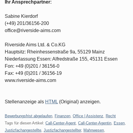
Ihr Ansprechpartner:
Sabine Kierdorf
(+49) 201/36156-200
office@riverside-aims.com
Riverside Aims Ltd. & Co.KG
Hauptsitz: Rheinhessenstraße 9a, 55129 Mainz
Niederlassung Essen: Alfredstraße 155, 45131 Essen
Fon: +49 (0)201 / 36156-0
Fax: +49 (0)201 / 36156-19
www.riverside-aims.com
Stellenanzeige als
HTML
(Original) anzeigen.
Kategorien:
Bewerbungsfrist abgelaufen
,
Finanzen
,
Office | Assistenz
,
Recht
Tags für diesen Artikel:
Call-Center-Agent
,
Call-Center-Agentin
,
Essen
,
Justizfachangestellte
,
Justizfachangestellter
,
Mahnwesen
,