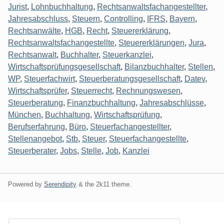
Jurist
,
Lohnbuchhaltung
,
Rechtsanwaltsfachangestellter
,
Jahresabschluss
,
Steuern
,
Controlling
,
IFRS
,
Bayern
,
Rechtsanwälte
,
HGB
,
Recht
,
Steuererklärung
,
Rechtsanwaltsfachangestellte
,
Steuererklärungen
,
Jura
,
Rechtsanwalt
,
Buchhalter
,
Steuerkanzlei
,
Wirtschaftsprüfungsgesellschaft
,
Bilanzbuchhalter
,
Stellen
,
WP
,
Steuerfachwirt
,
Steuerberatungsgesellschaft
,
Datev
,
Wirtschaftsprüfer
,
Steuerrecht
,
Rechnungswesen
,
Steuerberatung
,
Finanzbuchhaltung
,
Jahresabschlüsse
,
München
,
Buchhaltung
,
Wirtschaftsprüfung
,
Berufserfahrung
,
Büro
,
Steuerfachangestellter
,
Stellenangebot
,
Stb
,
Steuer
,
Steuerfachangestellte
,
Steuerberater
,
Jobs
,
Stelle
,
Job
,
Kanzlei
Powered by
Serendipity
& the
2k11
theme.