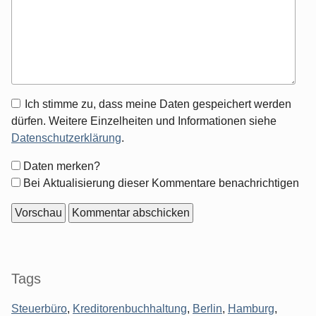
Antwort
Ich stimme zu, dass meine Daten gespeichert werden
zu
dürfen. Weitere Einzelheiten und Informationen siehe
Datenschutzerklärung
.
Formular-
Daten merken?
Optionen
Bei Aktualisierung dieser Kommentare benachrichtigen
Seitenleiste
Tags
Steuerbüro
,
Kreditorenbuchhaltung
,
Berlin
,
Hamburg
,