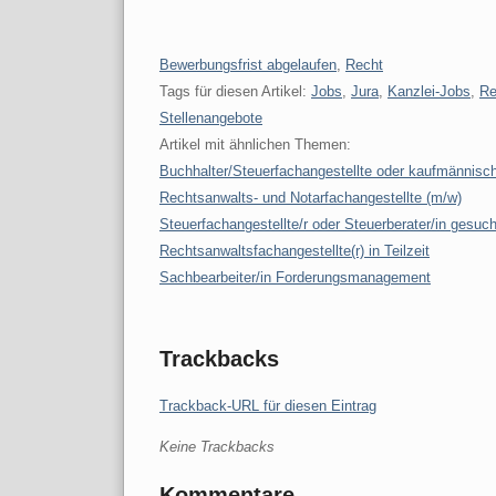
Kategorien:
Bewerbungsfrist abgelaufen
,
Recht
Tags für diesen Artikel:
Jobs
,
Jura
,
Kanzlei-Jobs
,
Re
Stellenangebote
Artikel mit ähnlichen Themen:
Buchhalter/Steuerfachangestellte oder kaufmännisc
Rechtsanwalts- und Notarfachangestellte (m/w)
Steuerfachangestellte/r oder Steuerberater/in gesuch
Rechtsanwaltsfachangestellte(r) in Teilzeit
Sachbearbeiter/in Forderungsmanagement
Trackbacks
Trackback-URL für diesen Eintrag
Keine Trackbacks
Kommentare