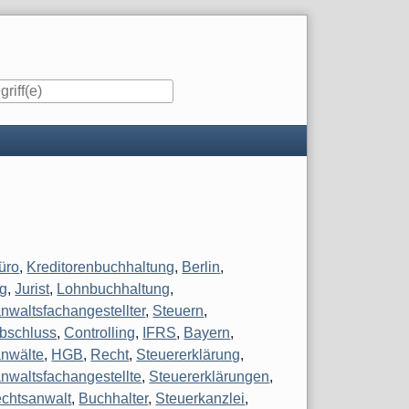
iste
üro
,
Kreditorenbuchhaltung
,
Berlin
,
g
,
Jurist
,
Lohnbuchhaltung
,
nwaltsfachangestellter
,
Steuern
,
bschluss
,
Controlling
,
IFRS
,
Bayern
,
nwälte
,
HGB
,
Recht
,
Steuererklärung
,
nwaltsfachangestellte
,
Steuererklärungen
,
chtsanwalt
,
Buchhalter
,
Steuerkanzlei
,