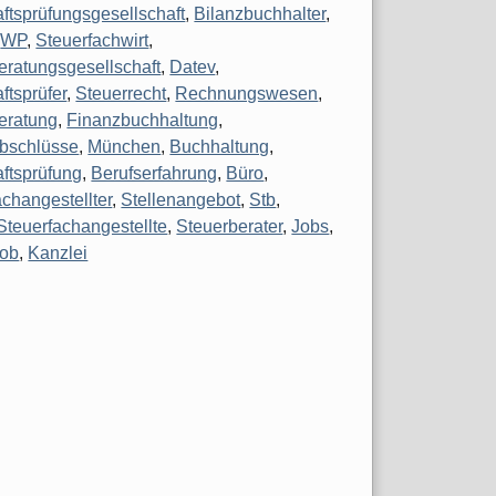
aftsprüfungsgesellschaft
,
Bilanzbuchhalter
,
,
WP
,
Steuerfachwirt
,
eratungsgesellschaft
,
Datev
,
ftsprüfer
,
Steuerrecht
,
Rechnungswesen
,
eratung
,
Finanzbuchhaltung
,
bschlüsse
,
München
,
Buchhaltung
,
aftsprüfung
,
Berufserfahrung
,
Büro
,
achangestellter
,
Stellenangebot
,
Stb
,
Steuerfachangestellte
,
Steuerberater
,
Jobs
,
Job
,
Kanzlei