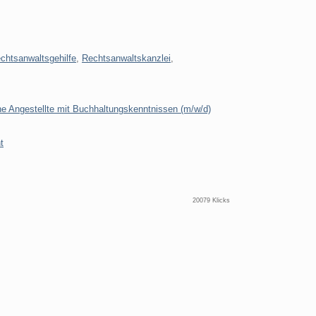
chtsanwaltsgehilfe
,
Rechtsanwaltskanzlei
,
he Angestellte mit Buchhaltungskenntnissen (m/w/d)
t
20079 Klicks