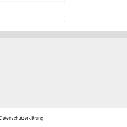
 Datenschutzerklärung
Datenschutzerklärung
|
Impressum
|
Kontakt
|
Rechtliches