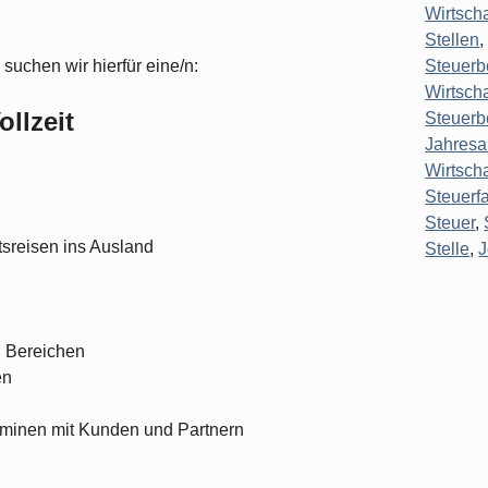
Wirtsch
Stellen
uchen wir hierfür eine/n:
Steuerb
Wirtscha
ollzeit
Steuerb
Jahresa
Wirtsch
Steuerf
Steuer
,
tsreisen ins Ausland
Stelle
,
n Bereichen
en
minen mit Kunden und Partnern