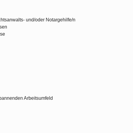
tsanwalts- und/oder Notargehilfe/n
isen
ise
spannenden Arbeitsumfeld