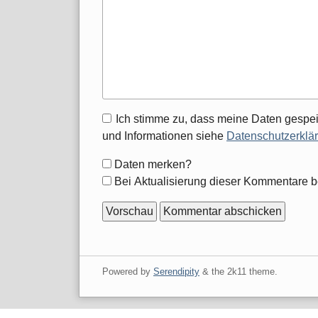
Antwort
Ich stimme zu, dass meine Daten gespei
zu
und Informationen siehe
Datenschutzerklä
Formular-
Daten merken?
Optionen
Bei Aktualisierung dieser Kommentare b
Powered by
Serendipity
& the
2k11
theme.