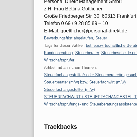
Personal Direkt Management GmbH
z.H. Frau Bettina Göttlicher
Große Friedberger Str. 30, 60313 Frankfur
Telefon 0 69 / 9 28 85 89 – 10
E-Mail: goettlicher@personal-direkt.de
Kategorien:
Bewerbungsfrist abgelaufen
,
Steuer
Tags für diesen Artikel:
betriebswirtschaftliche Bera
Kundenberatung
,
Steuerberater
,
Steuerbescheide pr
Wirtschaftsprüfer
Artikel mit ähnlichen Themen:
Steuerfachangestellte/r oder Steuerberater/in gesuch
Steuerberater (m/w) bzw. Steuerfachwirt (m/w)
Steuerfachangestellter (m/w)
STEUERFACHWIRT / STEUERFACHANGESTELLTE
Wirtschaftsprüfungs- und Steuerberatungsassistent
Trackbacks