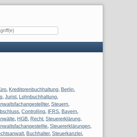
iste
üro
,
Kreditorenbuchhaltung
,
Berlin
,
g
,
Jurist
,
Lohnbuchhaltung
,
nwaltsfachangestellter
,
Steuern
,
bschluss
,
Controlling
,
IFRS
,
Bayern
,
nwälte
,
HGB
,
Recht
,
Steuererklärung
,
nwaltsfachangestellte
,
Steuererklärungen
,
chtsanwalt
,
Buchhalter
,
Steuerkanzlei
,