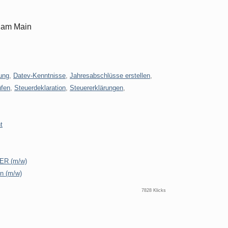
t am Main
tung
,
Datev-Kenntnisse
,
Jahresabschlüsse erstellen
,
üfen
,
Steuerdeklaration
,
Steuererklärungen
,
t
R (m/w)
en (m/w)
7828 Klicks