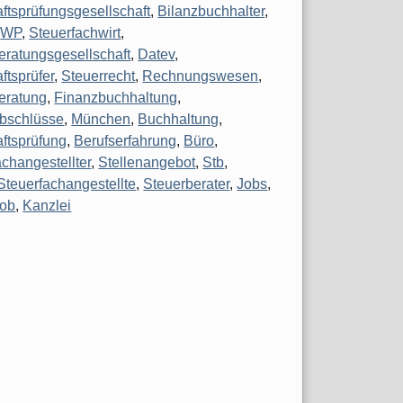
aftsprüfungsgesellschaft
,
Bilanzbuchhalter
,
,
WP
,
Steuerfachwirt
,
eratungsgesellschaft
,
Datev
,
ftsprüfer
,
Steuerrecht
,
Rechnungswesen
,
eratung
,
Finanzbuchhaltung
,
bschlüsse
,
München
,
Buchhaltung
,
aftsprüfung
,
Berufserfahrung
,
Büro
,
achangestellter
,
Stellenangebot
,
Stb
,
Steuerfachangestellte
,
Steuerberater
,
Jobs
,
Job
,
Kanzlei