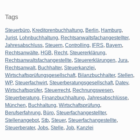
Seitenleiste
Tags
Steuerbüro
,
Kreditorenbuchhaltung
,
Berlin
,
Hamburg
,
Jurist
,
Lohnbuchhaltung
,
Rechtsanwaltsfachangestellter
,
Jahresabschluss
,
Steuern
,
Controlling
,
IFRS
,
Bayern
,
Rechtsanwälte
,
HGB
,
Recht
,
Steuererklärung
,
Rechtsanwaltsfachangestellte
,
Steuererklärungen
,
Jura
,
Rechtsanwalt
,
Buchhalter
,
Steuerkanzlei
,
Wirtschaftsprüfungsgesellschaft
,
Bilanzbuchhalter
,
Stellen
,
WP
,
Steuerfachwirt
,
Steuerberatungsgesellschaft
,
Datev
,
Wirtschaftsprüfer
,
Steuerrecht
,
Rechnungswesen
,
Steuerberatung
,
Finanzbuchhaltung
,
Jahresabschlüsse
,
München
,
Buchhaltung
,
Wirtschaftsprüfung
,
Berufserfahrung
,
Büro
,
Steuerfachangestellter
,
Stellenangebot
,
Stb
,
Steuer
,
Steuerfachangestellte
,
Steuerberater
,
Jobs
,
Stelle
,
Job
,
Kanzlei