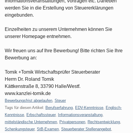
Informationsveranstaltungen, Vorträgen etc. Daneben
werden Sie in die Erstellung von Steuererklärungen
eingebunden.
Einzelheiten zu unserem Unternehmen können Sie
unserer Homepage entnehmen.
Wir freuen uns auf Ihre Bewerbung! Bitte richten Sie Ihre
Bewerbung an:
Tomik +Tomik Wirtschaftsprüfer Steuerberater
Herrn Dr. Roland Tomik
Kättkenstraße 8, 33790 Halle/Westf.
www.kanzlei-tomik.de
Kategorien:
Bewerbungsfrist abgelaufen
,
Steuer
Tags für diesen Artikel:
Berufserfahrung
,
EDV-Kenntnisse
,
Englisch-
Kenntnisse
,
Erbschaftssteuer
,
Informationsveranstaltung
,
mittelständische Unternehmen
,
Privatpersonen
,
Rechtsentwicklung
,
Schenkungsteuer
,
StB-Examen
,
Steuerberater Stellenangebot
,