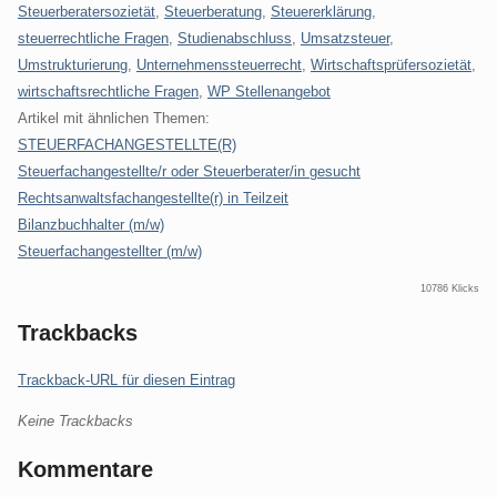
Steuerberatersozietät
,
Steuerberatung
,
Steuererklärung
,
steuerrechtliche Fragen
,
Studienabschluss
,
Umsatzsteuer
,
Umstrukturierung
,
Unternehmenssteuerrecht
,
Wirtschaftsprüfersozietät
,
wirtschaftsrechtliche Fragen
,
WP Stellenangebot
Artikel mit ähnlichen Themen:
STEUERFACHANGESTELLTE(R)
Steuerfachangestellte/r oder Steuerberater/in gesucht
Rechtsanwaltsfachangestellte(r) in Teilzeit
Bilanzbuchhalter (m/w)
Steuerfachangestellter (m/w)
10786 Klicks
Trackbacks
Trackback-URL für diesen Eintrag
Keine Trackbacks
Kommentare