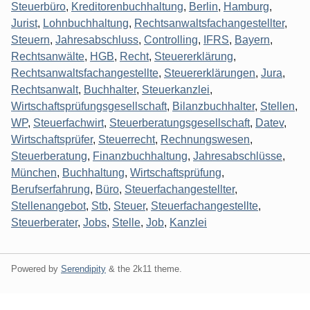
Steuerbüro
,
Kreditorenbuchhaltung
,
Berlin
,
Hamburg
,
Jurist
,
Lohnbuchhaltung
,
Rechtsanwaltsfachangestellter
,
Steuern
,
Jahresabschluss
,
Controlling
,
IFRS
,
Bayern
,
Rechtsanwälte
,
HGB
,
Recht
,
Steuererklärung
,
Rechtsanwaltsfachangestellte
,
Steuererklärungen
,
Jura
,
Rechtsanwalt
,
Buchhalter
,
Steuerkanzlei
,
Wirtschaftsprüfungsgesellschaft
,
Bilanzbuchhalter
,
Stellen
,
WP
,
Steuerfachwirt
,
Steuerberatungsgesellschaft
,
Datev
,
Wirtschaftsprüfer
,
Steuerrecht
,
Rechnungswesen
,
Steuerberatung
,
Finanzbuchhaltung
,
Jahresabschlüsse
,
München
,
Buchhaltung
,
Wirtschaftsprüfung
,
Berufserfahrung
,
Büro
,
Steuerfachangestellter
,
Stellenangebot
,
Stb
,
Steuer
,
Steuerfachangestellte
,
Steuerberater
,
Jobs
,
Stelle
,
Job
,
Kanzlei
Powered by
Serendipity
& the
2k11
theme.