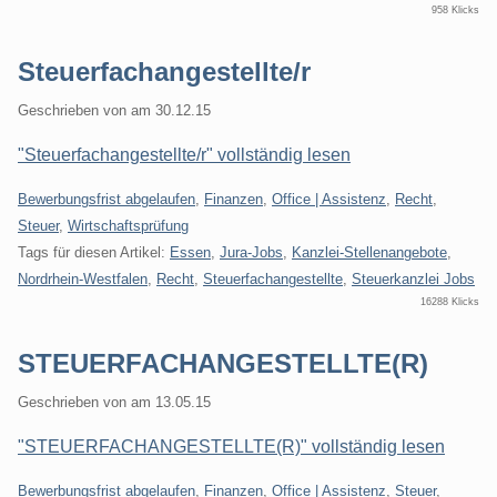
958 Klicks
Steuerfachangestellte/r
Geschrieben von
am
30.12.15
"Steuerfachangestellte/r" vollständig lesen
Kategorien:
Bewerbungsfrist abgelaufen
,
Finanzen
,
Office | Assistenz
,
Recht
,
Steuer
,
Wirtschaftsprüfung
Tags für diesen Artikel:
Essen
,
Jura-Jobs
,
Kanzlei-Stellenangebote
,
Nordrhein-Westfalen
,
Recht
,
Steuerfachangestellte
,
Steuerkanzlei Jobs
16288 Klicks
STEUERFACHANGESTELLTE(R)
Geschrieben von
am
13.05.15
"STEUERFACHANGESTELLTE(R)" vollständig lesen
Kategorien:
Bewerbungsfrist abgelaufen
,
Finanzen
,
Office | Assistenz
,
Steuer
,