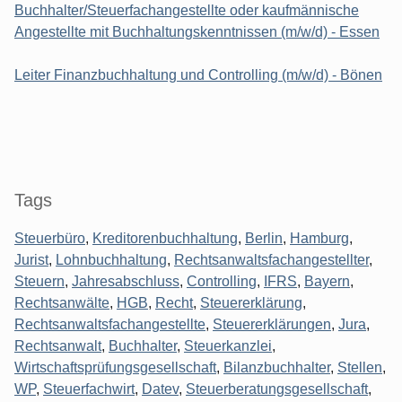
Buchhalter/Steuerfachangestellte oder kaufmännische
Angestellte mit Buchhaltungskenntnissen (m/w/d) - Essen
Leiter Finanzbuchhaltung und Controlling (m/w/d) - Bönen
Tags
Steuerbüro
,
Kreditorenbuchhaltung
,
Berlin
,
Hamburg
,
Jurist
,
Lohnbuchhaltung
,
Rechtsanwaltsfachangestellter
,
Steuern
,
Jahresabschluss
,
Controlling
,
IFRS
,
Bayern
,
Rechtsanwälte
,
HGB
,
Recht
,
Steuererklärung
,
Rechtsanwaltsfachangestellte
,
Steuererklärungen
,
Jura
,
Rechtsanwalt
,
Buchhalter
,
Steuerkanzlei
,
Wirtschaftsprüfungsgesellschaft
,
Bilanzbuchhalter
,
Stellen
,
WP
,
Steuerfachwirt
,
Datev
,
Steuerberatungsgesellschaft
,