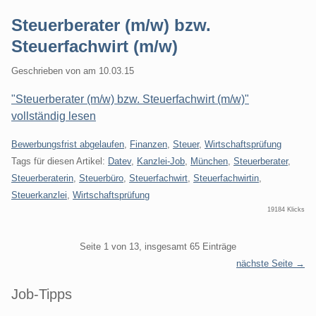
Steuerberater (m/w) bzw.
Steuerfachwirt (m/w)
Geschrieben von
am
10.03.15
"Steuerberater (m/w) bzw. Steuerfachwirt (m/w)"
vollständig lesen
Kategorien:
Bewerbungsfrist abgelaufen
,
Finanzen
,
Steuer
,
Wirtschaftsprüfung
Tags für diesen Artikel:
Datev
,
Kanzlei-Job
,
München
,
Steuerberater
,
Steuerberaterin
,
Steuerbüro
,
Steuerfachwirt
,
Steuerfachwirtin
,
Steuerkanzlei
,
Wirtschaftsprüfung
19184 Klicks
Pagination
Seite 1 von 13, insgesamt 65 Einträge
nächste Seite →
Seitenleiste
Job-Tipps