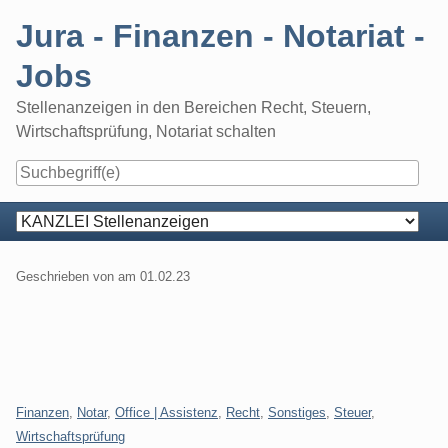
Skip
Jura - Finanzen - Notariat -
to
content
Jobs
Stellenanzeigen in den Bereichen Recht, Steuern,
Wirtschaftsprüfung, Notariat schalten
Navigation
Geschrieben von
am
01.02.23
Kategorien:
Finanzen
,
Notar
,
Office | Assistenz
,
Recht
,
Sonstiges
,
Steuer
,
Wirtschaftsprüfung