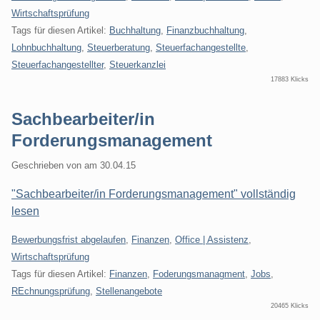
Wirtschaftsprüfung
Tags für diesen Artikel:
Buchhaltung
,
Finanzbuchhaltung
,
Lohnbuchhaltung
,
Steuerberatung
,
Steuerfachangestellte
,
Steuerfachangestellter
,
Steuerkanzlei
17883 Klicks
Sachbearbeiter/in
Forderungsmanagement
Geschrieben von
am
30.04.15
"Sachbearbeiter/in Forderungsmanagement" vollständig
lesen
Kategorien:
Bewerbungsfrist abgelaufen
,
Finanzen
,
Office | Assistenz
,
Wirtschaftsprüfung
Tags für diesen Artikel:
Finanzen
,
Foderungsmanagment
,
Jobs
,
REchnungsprüfung
,
Stellenangebote
20465 Klicks