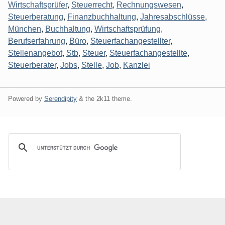
Wirtschaftsprüfer
,
Steuerrecht
,
Rechnungswesen
,
Steuerberatung
,
Finanzbuchhaltung
,
Jahresabschlüsse
,
München
,
Buchhaltung
,
Wirtschaftsprüfung
,
Berufserfahrung
,
Büro
,
Steuerfachangestellter
,
Stellenangebot
,
Stb
,
Steuer
,
Steuerfachangestellte
,
Steuerberater
,
Jobs
,
Stelle
,
Job
,
Kanzlei
Powered by
Serendipity
& the
2k11
theme.