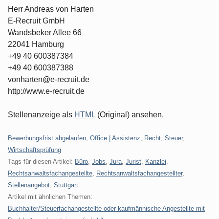
Herr Andreas von Harten
E-Recruit GmbH
Wandsbeker Allee 66
22041 Hamburg
+49 40 600387384
+49 40 600387388
vonharten@e-recruit.de
http://www.e-recruit.de
Stellenanzeige als
HTML
(Original) ansehen.
Kategorien:
Bewerbungsfrist abgelaufen
,
Office | Assistenz
,
Recht
,
Steuer
,
Wirtschaftsprüfung
Tags für diesen Artikel:
Büro
,
Jobs
,
Jura
,
Jurist
,
Kanzlei
,
Rechtsanwaltsfachangestellte
,
Rechtsanwaltsfachangestellter
,
Stellenangebot
,
Stuttgart
Artikel mit ähnlichen Themen:
Buchhalter/Steuerfachangestellte oder kaufmännische Angestellte mit