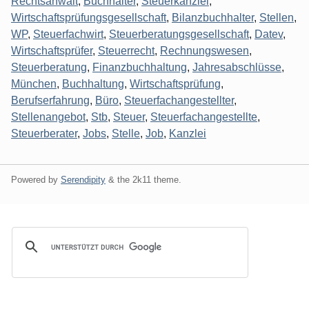
Rechtsanwalt
,
Buchhalter
,
Steuerkanzlei
,
Wirtschaftsprüfungsgesellschaft
,
Bilanzbuchhalter
,
Stellen
,
WP
,
Steuerfachwirt
,
Steuerberatungsgesellschaft
,
Datev
,
Wirtschaftsprüfer
,
Steuerrecht
,
Rechnungswesen
,
Steuerberatung
,
Finanzbuchhaltung
,
Jahresabschlüsse
,
München
,
Buchhaltung
,
Wirtschaftsprüfung
,
Berufserfahrung
,
Büro
,
Steuerfachangestellter
,
Stellenangebot
,
Stb
,
Steuer
,
Steuerfachangestellte
,
Steuerberater
,
Jobs
,
Stelle
,
Job
,
Kanzlei
Powered by
Serendipity
& the
2k11
theme.