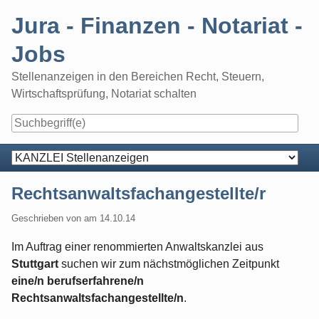
Skip
Jura - Finanzen - Notariat -
to
content
Jobs
Stellenanzeigen in den Bereichen Recht, Steuern,
Wirtschaftsprüfung, Notariat schalten
Navigation
Rechtsanwaltsfachangestellte/r
Geschrieben von
am
14.10.14
Im Auftrag einer renommierten Anwaltskanzlei aus
Stuttgart
suchen wir zum nächstmöglichen Zeitpunkt
eine/n berufserfahrene/n
Rechtsanwaltsfachangestellte/n
.