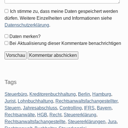
Antwort
Ich stimme zu, dass meine Daten gespeichert werden
zu
dürfen. Weitere Einzelheiten und Informationen siehe
Datenschutzerklärung
.
Formular-
Daten merken?
Optionen
Bei Aktualisierung dieser Kommentare benachrichtigen
Seitenleiste
Tags
Steuerbüro
,
Kreditorenbuchhaltung
,
Berlin
,
Hamburg
,
Jurist
,
Lohnbuchhaltung
,
Rechtsanwaltsfachangestellter
,
Steuern
,
Jahresabschluss
,
Controlling
,
IFRS
,
Bayern
,
Rechtsanwälte
,
HGB
,
Recht
,
Steuererklärung
,
Rechtsanwaltsfachangestellte
,
Steuererklärungen
,
Jura
,