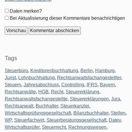
Formular-
Daten merken?
Optionen
Bei Aktualisierung dieser Kommentare benachrichtigen
Seitenleiste
Tags
Steuerbüro
,
Kreditorenbuchhaltung
,
Berlin
,
Hamburg
,
Jurist
,
Lohnbuchhaltung
,
Rechtsanwaltsfachangestellter
,
Steuern
,
Jahresabschluss
,
Controlling
,
IFRS
,
Bayern
,
Rechtsanwälte
,
HGB
,
Recht
,
Steuererklärung
,
Rechtsanwaltsfachangestellte
,
Steuererklärungen
,
Jura
,
Rechtsanwalt
,
Buchhalter
,
Steuerkanzlei
,
Wirtschaftsprüfungsgesellschaft
,
Bilanzbuchhalter
,
Stellen
,
WP
,
Steuerfachwirt
,
Steuerberatungsgesellschaft
,
Datev
,
Wirtschaftsprüfer
,
Steuerrecht
,
Rechnungswesen
,