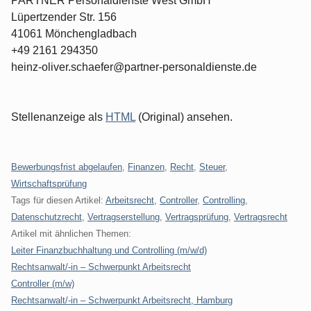
PARTNER Personaldienste West GmbH
Lüpertzender Str. 156
41061 Mönchengladbach
+49 2161 294350
heinz-oliver.schaefer@partner-personaldienste.de
Stellenanzeige als
HTML
(Original) ansehen.
Kategorien:
Bewerbungsfrist abgelaufen
,
Finanzen
,
Recht
,
Steuer
,
Wirtschaftsprüfung
Tags für diesen Artikel:
Arbeitsrecht
,
Controller
,
Controlling
,
Datenschutzrecht
,
Vertragserstellung
,
Vertragsprüfung
,
Vertragsrecht
Artikel mit ähnlichen Themen:
Leiter Finanzbuchhaltung und Controlling (m/w/d)
Rechtsanwalt/-in – Schwerpunkt Arbeitsrecht
Controller (m/w)
Rechtsanwalt/-in – Schwerpunkt Arbeitsrecht, Hamburg