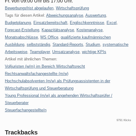
Fr. von 09:00 Uhr bis 17:00 Uhr.
Kategorien:
Bewerbungsfrist abgelaufen
,
Wirtschaftsprüfung
Tags für diesen Artikel:
Abweichungsanalyse
,
Auswertung
,
Budgetplanung
,
Einsatzbereitschaft
,
Englischkenntnisse
,
Excel
,
Forecast-Erstellung
,
Kapazitätsanalyse
,
Kostenanalyse
,
Monatsabschlüsse
,
MS Office
,
qualifizierte kaufmännischen
Ausbildung
,
selbstständig
,
Standard-Reports
,
Studium
,
systematische
Arbeitsweise
,
Teamplayer
,
Umsatzanalyse
,
wichtige KPIs
Artikel mit ähnlichen Themen:
Volljuristen (w/m) im Bereich Wirtschaftsrecht
Rechtsanwaltsfachangestellte (m/w)
Hochschulabsolventen (m/w) als Prüfungsassistenten in der
Wirtschaftsprüfung und Steuerberatung
Young Professional (m/w) als angehenden Wirtschaftsprüfer /
Steuerberater
Steuerfachangestellte/n
9791 Klicks
Trackbacks