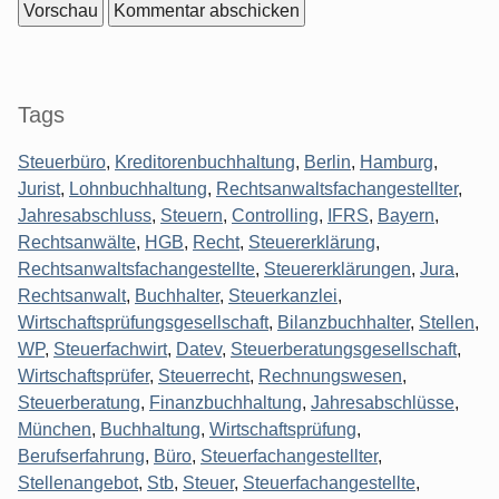
Seitenleiste
Tags
Steuerbüro
,
Kreditorenbuchhaltung
,
Berlin
,
Hamburg
,
Jurist
,
Lohnbuchhaltung
,
Rechtsanwaltsfachangestellter
,
Jahresabschluss
,
Steuern
,
Controlling
,
IFRS
,
Bayern
,
Rechtsanwälte
,
HGB
,
Recht
,
Steuererklärung
,
Rechtsanwaltsfachangestellte
,
Steuererklärungen
,
Jura
,
Rechtsanwalt
,
Buchhalter
,
Steuerkanzlei
,
Wirtschaftsprüfungsgesellschaft
,
Bilanzbuchhalter
,
Stellen
,
WP
,
Steuerfachwirt
,
Datev
,
Steuerberatungsgesellschaft
,
Wirtschaftsprüfer
,
Steuerrecht
,
Rechnungswesen
,
Steuerberatung
,
Finanzbuchhaltung
,
Jahresabschlüsse
,
München
,
Buchhaltung
,
Wirtschaftsprüfung
,
Berufserfahrung
,
Büro
,
Steuerfachangestellter
,
Stellenangebot
,
Stb
,
Steuer
,
Steuerfachangestellte
,